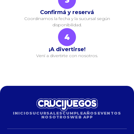
3
Confirmá y reservá
Coordinamos la fecha y la sucursal según
disponibilidad.
4
¡A divertirse!
Vení a divertirte con nosotros.
INICIO
SUCURSALES
CUMPLEAÑOS
EVENTOS
NOSOTROS
WEB APP