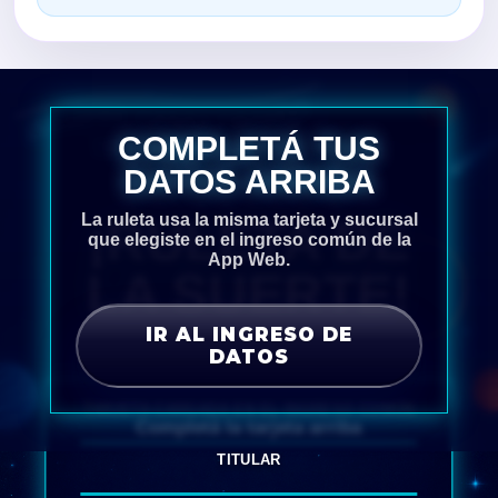
¡SIEMPRE GANÁS TIRANDO
DE LA RULETA!
COMPLETÁ TUS
DATOS ARRIBA
La ruleta usa la misma tarjeta y sucursal
¡RULETA DE
que elegiste en el ingreso común de la
App Web.
LA SUERTE!
IR AL INGRESO DE
DATOS
TARJETA CARGADA EN EL INGRESO COMÚN
Completá la tarjeta arriba
TITULAR