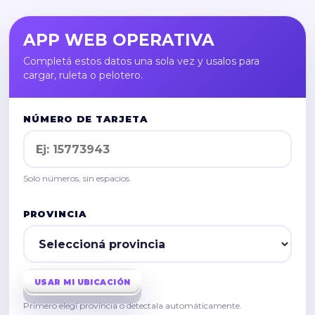
APP WEB OPERATIVA
Completá estos datos una sola vez y usalos para
cargar, ruleta o pelotero.
NÚMERO DE TARJETA
Solo números, sin espacios.
PROVINCIA
USAR MI UBICACIÓN
Primero elegí provincia o detectala automáticamente.